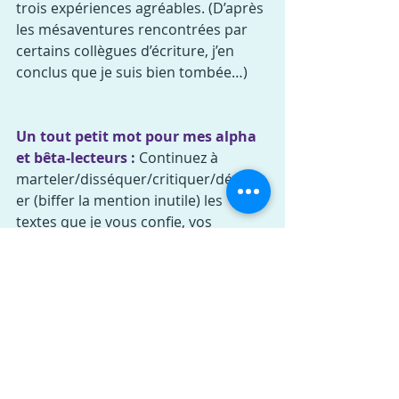
trois expériences agréables. (D’après 
les mésaventures rencontrées par 
certains collègues d’écriture, j’en 
conclus que je suis bien tombée…)
Un tout petit mot pour mes alpha 
et bêta-lecteurs :
 Continuez à 
marteler/disséquer/critiquer/dégust
er (biffer la mention inutile) les 
textes que je vous confie, vos 
encouragements et vos 
commentaires sont autant de coups 
d’éperons (plus ou moins 
douloureux) qui me poussent en 
avant.
Et pour 2016 ?