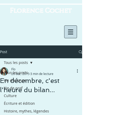
Florence Cochet
Horizons imaginaires
Post
Tous les posts
Flo
Tous les posts
26 déc. 2015
3 min de lecture
En décembre, c'est
Vie d'auteure
Vie de prof
l'heure du bilan...
Culture
Écriture et édition
Histoire, mythes, légendes