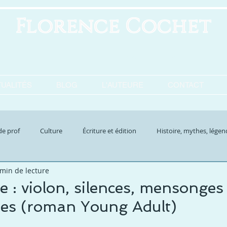
Florence Cochet
Horizons imaginaires
UALITÉS
BLOG
L'AUTEURE
CONTACT
de prof
Culture
Écriture et édition
Histoire, mythes, légen
 min de lecture
ure
Développement personnel
 : violon, silences, mensonges 
tes (roman Young Adult)