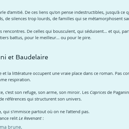
rle d'amitié. De ces liens qu'on pense indestructibles, jusqu'à ce qu
s, de silences trop lourds, de familles qui se métamorphosent san
 les rencontres. De celles qui bousculent, qui séduisent… et qui, par
ers battus, pour le meilleur… ou pour le pire.
ni et Baudelaire
e et la littérature occupent une vraie place dans ce roman. Pas 
me respiration.
, c'est son refuge, son arme, son miroir. Les 
Caprices 
de Paganin
de références qui structurent son univers.
e
, qui s'immisce partout où on ne l'attend pas. 
nce relit 
Le Revenant
 :
, ma brune,