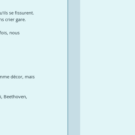
'ils se fissurent. 
s crier gare.
fois, nous 
comme décor, mais 
i, Beethoven, 