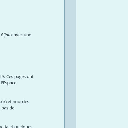
 Bijoux
 avec une 
19. Ces pages ont 
l'Espace 
ûr) et nourries 
… pas de 
vetia et quelques 