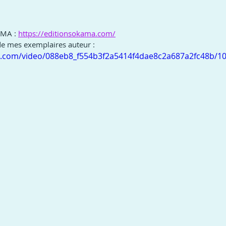
AMA : 
https://editionsokama.com/
de mes exemplaires auteur : 
tic.com/video/088eb8_f554b3f2a5414f4dae8c2a687a2fc48b/1