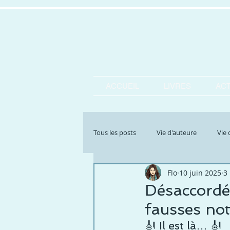
ACCUEIL
LIVRES
ACT
Tous les posts
Vie d'auteure
Vie 
Flo
10 juin 2025
3
Vie perso et anecdotes
Littérat
Désaccordée
fausses no
🎻 Il est là… 🎻