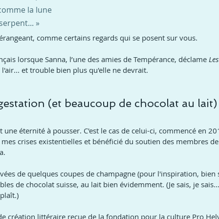
 comme la lune
serpent... »
érangeant, comme certains regards qui se posent sur vous.
ançais lorsque Sanna, l’une des amies de Tempérance, déclame 
Les
 l'air... et trouble bien plus qu'elle ne devrait.
estation (et beaucoup de chocolat au lait)
 une éternité à pousser. C'est le cas de celui-ci, commencé en 20
 mes crises existentielles et bénéficié du soutien des membres de 
a.
uvées de quelques coupes de champagne (pour l'inspiration, bien s
les de chocolat suisse, au lait bien évidemment. (Je sais, je sais
laît.)
e création littéraire reçue de la fondation pour la culture Pro Hel