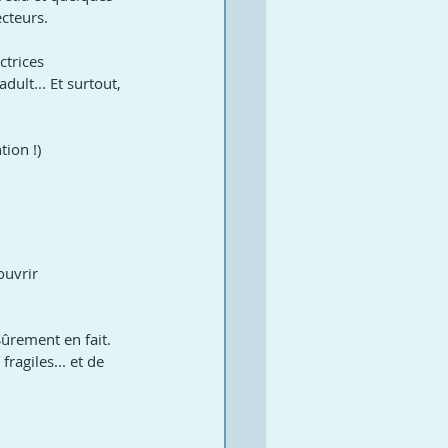
cteurs.
ctrices 
lt... Et surtout, 
tion !)
ouvrir 
Sûrement en fait.
ragiles... et de 