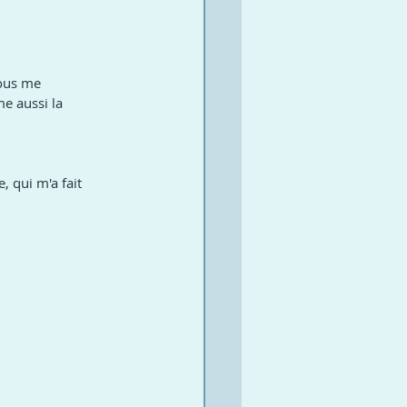
ous me 
me aussi la 
 qui m'a fait 