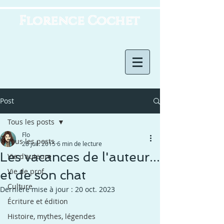
Florence Cochet
Horizons imaginaires
Post
Tous les posts
Flo
Tous les posts
28 juil. 2015
6 min de lecture
Les vacances de l'auteur...
Vie d'auteure
Vie de prof
et de son chat
Culture
Dernière mise à jour :
20 oct. 2023
Écriture et édition
Histoire, mythes, légendes