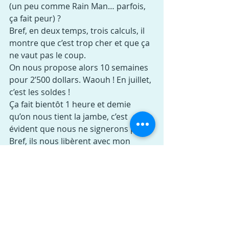
(un peu comme Rain Man… parfois, 
ça fait peur) ?
Bref, en deux temps, trois calculs, il 
montre que c’est trop cher et que ça 
ne vaut pas le coup.
On nous propose alors 10 semaines 
pour 2’500 dollars. Waouh ! En juillet, 
c’est les soldes !
Ça fait bientôt 1 heure et demie 
qu’on nous tient la jambe, c’est 
évident que nous ne signerons pas.
Bref, ils nous libèrent avec mon 
précieux sésame. Wi-Fi, c’est parti !
Dommage, nous n’aurons pas visité 
les autres hôtels.
Et sinon, qu’ai-je fait d’autre ?
- mangé (beaucoup et très bien ; 
vous ai-je d’ailleurs parlé des 