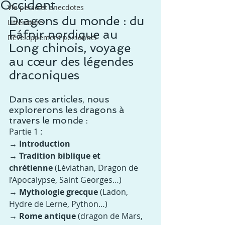
Occident
Vie perso et anecdotes
Dragons du monde : du 
Littérature
Fáfnir nordique au 
Développement personnel
Long chinois, voyage 
au cœur des légendes 
draconiques
Dans ces articles, nous 
explorerons les dragons à 
travers le monde :
Partie 1 :
→ Introduction
→ Tradition biblique et 
chrétienne
 (Léviathan, Dragon de 
l’Apocalypse, Saint Georges…)
→ Mythologie grecque
 (Ladon, 
Hydre de Lerne, Python…)
→ Rome antique
 (dragon de Mars, 