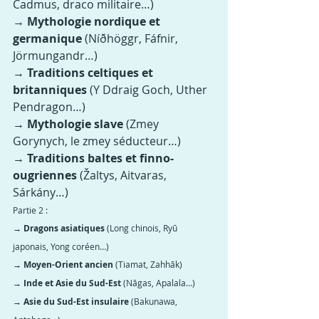
Cadmus, draco militaire…)
→ Mythologie nordique et 
germanique
 (Níðhöggr, Fáfnir, 
Jörmungandr…)
→ Traditions celtiques et 
britanniques
 (Y Ddraig Goch, Uther 
Pendragon…)
→ Mythologie slave
 (Zmey 
Gorynych, le zmey séducteur…)
→ Traditions baltes et finno-
ougriennes
 (Žaltys, Aitvaras, 
Sárkány…)
Partie 2 :
→ Dragons asiatiques
 (Long chinois, Ryū 
japonais, Yong coréen…)
→ Moyen-Orient ancien
 (Tiamat, Zahhāk)
→ 
Inde et Asie du Sud-Est 
(Nāgas, Apalala…)
→ 
Asie du Sud-Est insulaire
 (Bakunawa, 