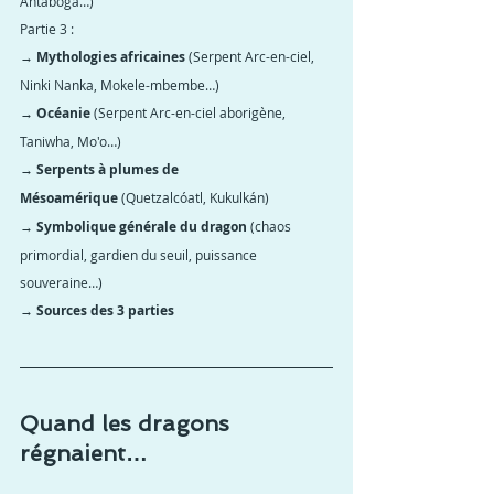
Antaboga…)
Partie 3 :
→ Mythologies africaines
 (Serpent Arc-en-ciel, 
Ninki Nanka, Mokele-mbembe…)
→ Océanie
 (Serpent Arc-en-ciel aborigène, 
Taniwha, Mo'o…)
→ Serpents à plumes de 
Mésoamérique
 (Quetzalcóatl, Kukulkán)
→ Symbolique générale du dragon
 (chaos 
primordial, gardien du seuil, puissance 
souveraine…)
→ Sources des 3 parties
Quand les dragons 
régnaient…