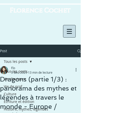
Florence Cochet
Horizons imaginaires
Post
Tous les posts
Flo
Tous les posts
3 déc. 2025
13 min de lecture
Dragons (partie 1/3) :
Vie d'auteure
Vie de prof
panorama des mythes et
Culture
légendes à travers le
Écriture et édition
monde - Europe /
Histoire, mythes, légendes