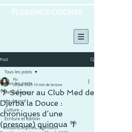
Florence Cochet
Horizons imaginaires
Post
Tous les posts
Flo
Tous les posts
28 juil. 2025
10 min de lecture
🌴 Séjour au Club Med de
Vie d'auteure
Vie de prof
Djerba la Douce :
Culture
chroniques d’une
Écriture et édition
(presque) quinqua 🌴
Histoire, mythes, légendes