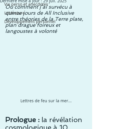
Dernière mise à jour :
29 juil. 2025
Vie perso et anecdotes
Ou comment j’ai survécu à 
quinze jours de All Inclusive 
Littérature
entre théories de la Terre plate, 
Développement personnel
plan drague foireux et 
langoustes à volonté
Lettres de feu sur la mer...
Prologue :
 la révélation 
cosmologique à 10 