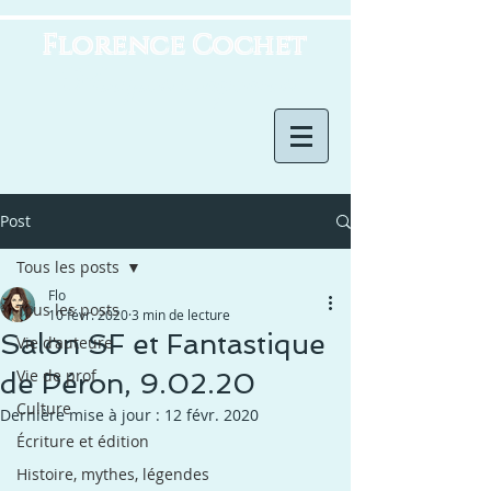
Florence Cochet
Horizons imaginaires
Post
Tous les posts
Flo
Tous les posts
10 févr. 2020
3 min de lecture
Salon SF et Fantastique
Vie d'auteure
Vie de prof
de Péron, 9.02.20
Culture
Dernière mise à jour :
12 févr. 2020
Écriture et édition
Histoire, mythes, légendes