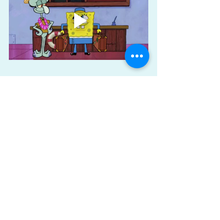
PS : Dans la foulée, je viens de 
mettre à jour la page ACTUALITÉS de 
mon site.
Si vous souhaitez passer me faire 
un 
petit coucou à Livre Paris
, 
vous en 
saurez plus i
ci...
Re-PS : Voici les photos "officielles" 